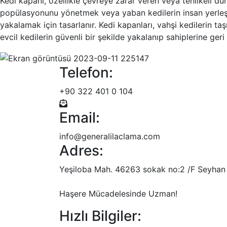
Kedi kapanı, özellikle çevreye zarar veren veya tehlikeli dur
popülasyonunu yönetmek veya yaban kedilerin insan yerleşiml
yakalamak için tasarlanır. Kedi kapanları, vahşi kedilerin ta
evcil kedilerin güvenli bir şekilde yakalanıp sahiplerine geri v
Telefon:
+90 322 401 0 104
Email:
info@generalilaclama.com
Adres:
Yeşiloba Mah. 46263 sokak no:2 /F Seyhan
Haşere Mücadelesinde Uzman!
Hızlı Bilgiler: