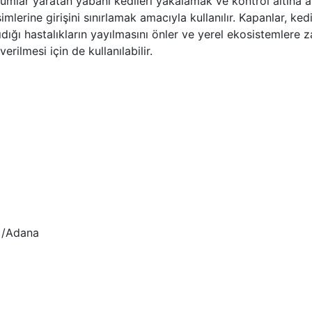
umlar yaratan yabani kedileri yakalamak ve kontrol altına alm
erine girişini sınırlamak amacıyla kullanılır. Kapanlar, ke
şıdığı hastalıkların yayılmasını önler ve yerel ekosistemlere
erilmesi için de kullanılabilir.
 /Adana