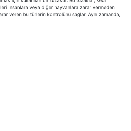
ak için kullanılan bir tuzaktır. Bu tuzaklar, kedi
dileri insanlara veya diğer hayvanlara zarar vermeden
 zarar veren bu türlerin kontrolünü sağlar. Aynı zamanda,