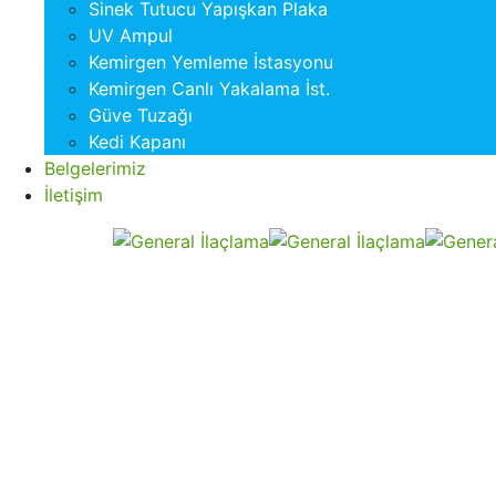
Sinek Tutucu Yapışkan Plaka
UV Ampul
Kemirgen Yemleme İstasyonu
Kemirgen Canlı Yakalama İst.
Güve Tuzağı
Kedi Kapanı
Belgelerimiz
İletişim