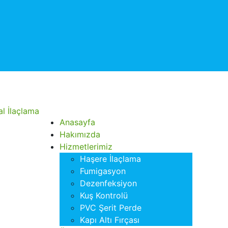
Anasayfa
Hakımızda
Hizmetlerimiz
Haşere İlaçlama
Fumigasyon
Dezenfeksiyon
Kuş Kontrolü
PVC Şerit Perde
Kapı Altı Fırçası