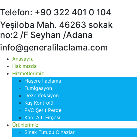
Telefon: +90 322 401 0 104
Yeşiloba Mah. 46263 sokak
no:2 /F Seyhan /Adana
info@generalilaclama.com
Anasayfa
Hakımızda
Hizmetlerimiz
Haşere İlaçlama
Fumigasyon
Dezenfeksiyon
Kuş Kontrolü
PVC Şerit Perde
Kapı Altı Fırçası
Ürünlerimiz
Sinek Tutucu Cihazlar